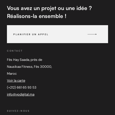
Vous avez un projet ou une idée ?
Réalisons-la ensemble !
PLANIFIER UN APPEL
PLANIFIER UN APPEL
CONTACT
Fès Hay Saada, près de
Nausikaa Fitness, Fès 30000,
Maroc
Voir la carte
Voir la carte
(+212) 661 65 93 53
info@yodigital.ma
info@yodigital.ma
SUIVEZ-NOUS