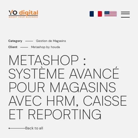
Category
Gestion de Magasins
Client
Metashop by houda
METASHOP :
SYSTÈME AVANCÉ
POUR MAGASINS
AVEC HRM, CAISSE
ET REPORTING
Back to all